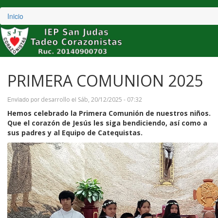
Inicio
Pasar
al
PRIMERA COMUNION 2025
contenido
principal
Enviado por
el
desarrollo
Sáb, 20/12/2025 - 07:32
Hemos celebrado la Primera Comunión de nuestros niños.
Que el corazón de Jesús les siga bendiciendo, así como a
sus padres y al Equipo de Catequistas.