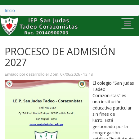
Inicio
Toggl
navig
Pasar
al
PROCESO DE ADMISIÓN
contenido
principal
2027
Enviado por
el
desarrollo
Dom, 07/06/2026 - 13:48
El colegio “San Judas
Tadeo-
Corazonistas” es
una institución
educativa particular
sin fines de
lucro. Está
gestionado por la
congregación
católica “Instituto de